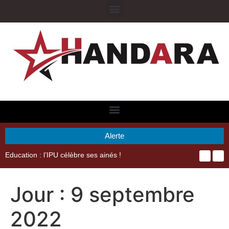
Alerte
29ème Assemblée Générale Ordinaire de l’Union Nyèsigiso : L’encours total des dépôts des membres passé de 18 milliards en 2024 à 21 milliards en 2025
Jour :
9 septembre
2022