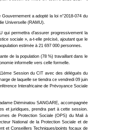
, le Gouvernement a adopté la loi n°2018-074 du
die Universelle (RAMU).
ui permettra d’assurer progressivement la
ice sociale », a-t-elle précisé, ajoutant que le
 population estimée à 21 697 000 personnes.
tante de la population (78 %) travaillant dans le
onomie informelle vers celle formelle.
 111ème Session du CIT avec des délégués du
rge de laquelle se tiendra ce vendredi 09 juin
nférence Interafricaine de Prévoyance Sociale
e, Madame Diéminatou SANGARE, accompagnée
s et juridiques, prendra part à cette session.
ismes de Protection Sociale (OPS) du Mali à
eur National de la Protection Sociale et de
t et Conseillers Techniques/points focaux de