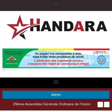
Alerte
29ème Assemblée Générale Ordinaire de l’Union Nyèsigiso : L’encours total des dépôts des membres passé de 18 milliards en 2024 à 21 milliards en 2025