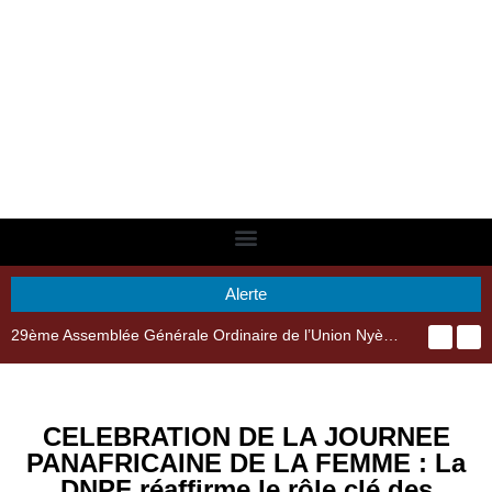
Alerte
29ème Assemblée Générale Ordinaire de l’Union Nyèsigiso : L’encours total des dépôts des membres passé de 18 milliards en 2024 à 21 milliards en 2025
CELEBRATION DE LA JOURNEE
PANAFRICAINE DE LA FEMME : La
DNPF réaffirme le rôle clé des