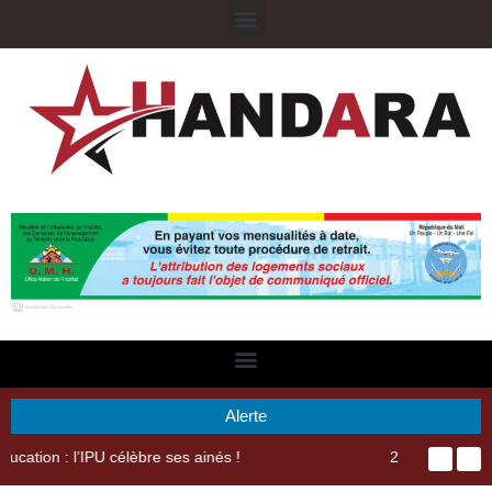
Alerte
29ème Assemblée Générale Ordinaire de l’Union Nyèsigiso : L’encours total des dépôts des membres passé de 18 milliards en 2024 à 21 milliards en 2025