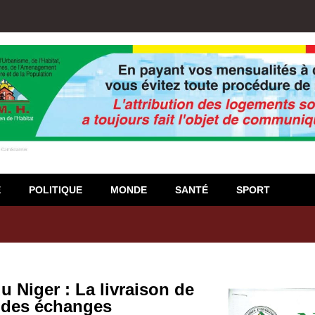
E
POLITIQUE
MONDE
SANTÉ
SPORT
igiso : L’encours total des dépôts des membres passé de 18 milliards
u Niger : La livraison de
e des échanges