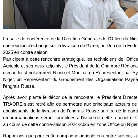
La salle de conférence de la Direction Générale de l’Office du Ni
une réunion d’échange sur la livraison de l’Urée, un Don de la Féd
2025 en contre saison.
Participent à cette rencontre stratégique, les techniciens de l’Offi
Agricole et ses deux adjoints, le Président de la Chambre Région
niveau local notamment Niono et Macina, un Représentant par Synd
Niger, un Représentant du Groupement des Organisations Paysa
l’engrais Russe.
Après avoir planté le décor de la rencontre, le Président Directe
TRAORE s’est retiré afin de permettre aux principaux acteurs de 
aboutissants de la livraison de l’engrais Russe au titre de la ca
recommandations seront formulées à l’issue de cette rencontre. Ce
au cours de cette contre-saison 2024-2025 en zone Office du Niger
Rappelons que pour cette campagne agricole en contre-saison, la F