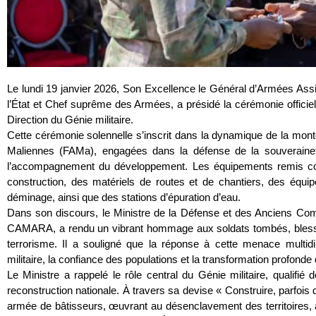
Le lundi 19 janvier 2026, Son Excellence le Général d’Armées Assi
l’État et Chef suprême des Armées, a présidé la cérémonie officie
Direction du Génie militaire.
Cette cérémonie solennelle s’inscrit dans la dynamique de la mo
Maliennes (FAMa), engagées dans la défense de la souveraineté 
l’accompagnement du développement. Les équipements remis c
construction, des matériels de routes et de chantiers, des équi
déminage, ainsi que des stations d’épuration d’eau.
Dans son discours, le Ministre de la Défense et des Anciens Co
CAMARA, a rendu un vibrant hommage aux soldats tombés, blessés
terrorisme. Il a souligné que la réponse à cette menace multidi
militaire, la confiance des populations et la transformation profonde 
Le Ministre a rappelé le rôle central du Génie militaire, qualifié de
reconstruction nationale. À travers sa devise « Construire, parfois d
armée de bâtisseurs, œuvrant au désenclavement des territoires,