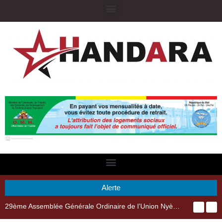
Alerte
29ème Assemblée Générale Ordinaire de l’Union Nyèsigiso : L’encours total des dépôts des membres passé de 18 milliards en 2024 à 21 milliards en 2025