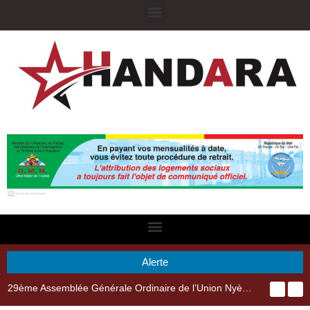
Alerte
29ème Assemblée Générale Ordinaire de l’Union Nyèsigiso : L’encours total des dépôts des membres passé de 18 milliards en 2024 à 21 milliards en 2025