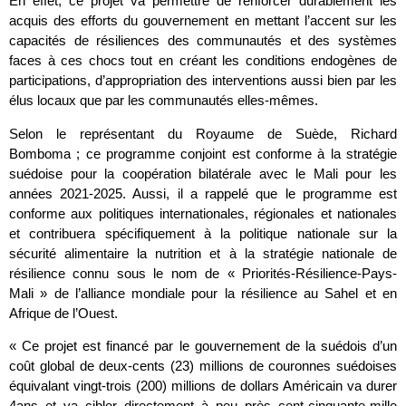
En effet, ce projet va permettre de renforcer durablement les
acquis des efforts du gouvernement en mettant l’accent sur les
capacités de résiliences des communautés et des systèmes
faces à ces chocs tout en créant les conditions endogènes de
participations, d’appropriation des interventions aussi bien par les
élus locaux que par les communautés elles-mêmes.
Selon le représentant du Royaume de Suède, Richard
Bomboma ; ce programme conjoint est conforme à la stratégie
suédoise pour la coopération bilatérale avec le Mali pour les
années 2021-2025. Aussi, il a rappelé que le programme est
conforme aux politiques internationales, régionales et nationales
et contribuera spécifiquement à la politique nationale sur la
sécurité alimentaire la nutrition et à la stratégie nationale de
résilience connu sous le nom de « Priorités-Résilience-Pays-
Mali » de l’alliance mondiale pour la résilience au Sahel et en
Afrique de l’Ouest.
« Ce projet est financé par le gouvernement de la suédois d’un
coût global de deux-cents (23) millions de couronnes suédoises
équivalant vingt-trois (200) millions de dollars Américain va durer
4ans et va cibler directement à peu près cent-cinquante-mille