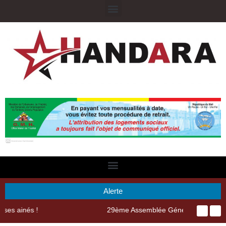
Alerte
29ème Assemblée Générale Ordinaire de l’Union Nyèsigiso : L’encours total des dépôts des membres passé de 18 milliards en 2024 à 21 milliards en 2025