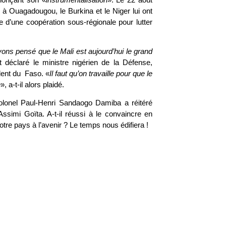
e à Ouagadougou, le Burkina et le Niger lui ont
e d’une coopération sous-régionale pour lutter
ons pensé que le Mali est aujourd’hui le grand
t déclaré le ministre nigérien de la Défense,
dent du Faso. «
Il faut qu’on travaille pour que le
e
», a-t-il alors plaidé.
colonel Paul-Henri Sandaogo Damiba a réitéré
ssimi Goïta. A-t-il réussi à le convaincre en
re pays à l’avenir ? Le temps nous édifiera !