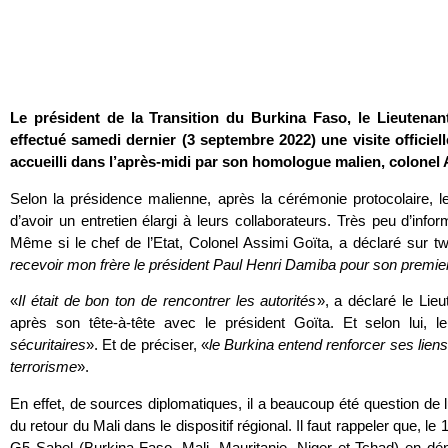
Le président de la Transition du Burkina Faso, le Lieutena
effectué samedi dernier (3 septembre 2022) une visite officie
accueilli dans l’après-midi par son homologue malien, colonel 
Selon la présidence malienne, après la cérémonie protocolaire, le
d’avoir un entretien élargi à leurs collaborateurs. Très peu d’inform
Même si le chef de l’Etat, Colonel Assimi Goïta, a déclaré sur twi
recevoir mon frère le président Paul Henri Damiba pour son premie
«
Il était de bon ton de rencontrer les autorités
», a déclaré le Li
après son tête-à-tête avec le président Goïta. Et selon lui, 
sécuritaires
». Et de préciser, «
le Burkina entend renforcer ses liens 
terrorisme
».
En effet, de sources diplomatiques, il a beaucoup été question de 
du retour du Mali dans le dispositif régional. Il faut rappeler que, le
G5 Sahel (Burkina Faso, Mali, Mauritanie, Niger et Tchad) en d