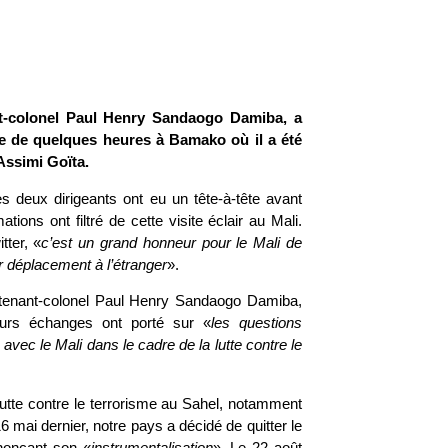
nt-colonel Paul Henry Sandaogo Damiba, a
lle de quelques heures à Bamako où il a été
Assimi Goïta.
s deux dirigeants ont eu un tête-à-tête avant
ations ont filtré de cette visite éclair au Mali.
tter, «
c’est un grand honneur pour le Mali de
r déplacement à l’étranger
».
eutenant-colonel Paul Henry Sandaogo Damiba,
leurs échanges ont porté sur «
les questions
avec le Mali dans le cadre de la lutte contre le
lutte contre le terrorisme au Sahel, notamment
 16 mai dernier, notre pays a décidé de quitter le
énonçant son «
instrumentalisation
». Le 22 août