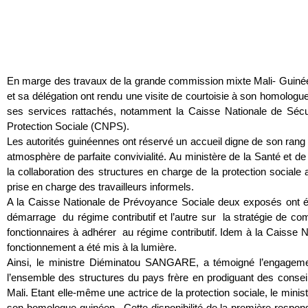
En marge des travaux de la grande commission mixte Mali- Guinée
et sa délégation ont rendu une visite de courtoisie à son homologue 
ses services rattachés, notamment la Caisse Nationale de Sécu
Protection Sociale (CNPS).
Les autorités guinéennes ont réservé un accueil digne de son rang
atmosphère de parfaite convivialité. Au ministère de la Santé et de
la collaboration des structures en charge de la protection sociale 
prise en charge des travailleurs informels.
A la Caisse Nationale de Prévoyance Sociale deux exposés ont été 
démarrage du régime contributif et l’autre sur la stratégie de co
fonctionnaires à adhérer au régime contributif. Idem à la Caisse 
fonctionnement a été mis à la lumière.
Ainsi, le ministre Diéminatou SANGARE, a témoigné l’engage
l’ensemble des structures du pays frère en prodiguant des conseil
Mali. Etant elle-même une actrice de la protection sociale, le mini
son homologue guinéen. Cette disponibilité de la première responsa