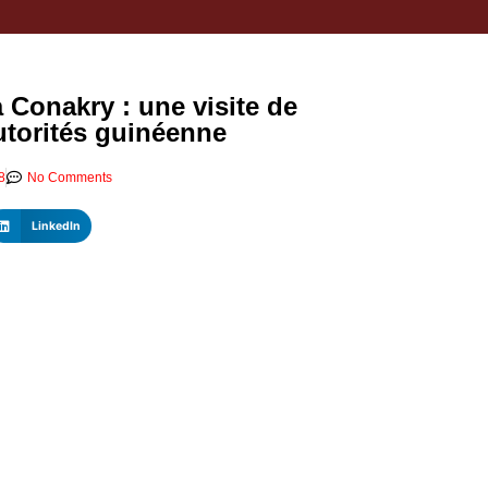
igiso : L’encours total des dépôts des membres passé de 18 milliards
Conakry : une visite de
autorités guinéenne
8
No Comments
LinkedIn