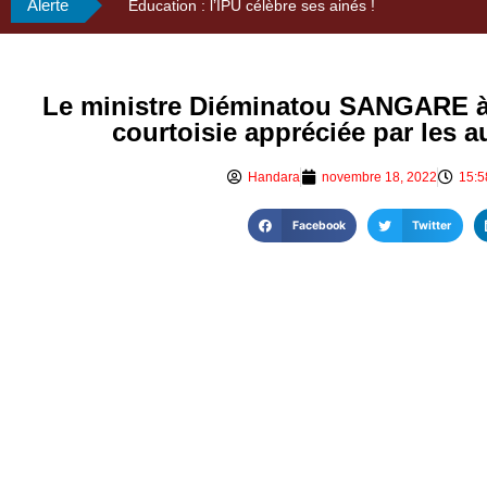
Alerte
29ème Assemblée Générale Ordinaire de l’Union Nyès
Le ministre Diéminatou SANGARE à 
courtoisie appréciée par les 
Handara
novembre 18, 2022
15:5
Facebook
Twitter