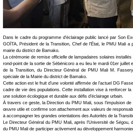
Dans le cadre du programme d’éclairage public lancé par Son Ex
GOÏTA, Président de la Transition, Chef de l’État, le PMU Mali a
mairie du district de Bamako.
La cérémonie de remise officielle de lampadaires solaires installés l
rond-point de la sortie de Sébénicoro a eu lieu le mardi 01er juille
de la Transition, du Directeur Général de PMU Mali M. Fasser
spéciale de la Mairie du district de Bamako.
Cette action est le fruit d’une volonté affirmée de l’actuel DG Fa
cadre de vie des populations. Cette installation vise à renforcer la 
une solution écologique et durable aux défis d’éclairage urbain.
À travers ce geste, la Direction du PMU Mali, sous l’impulsion 
œuvre utile et confirme son attachement aux valeurs de responsabi
à accompagner les grandes orientations des Autorités de la Transiti
Le Directeur Général du PMU Mali, après l’Université de Ségou, da
du PMU Mali de participer activement au développement harmonieu