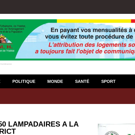
E
POLITIQUE
MONDE
SANTÉ
SPORT
igiso : L’encours total des dépôts des membres passé de 18 milliards
250 LAMPADAIRES A LA
RICT