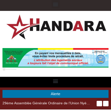
Alerte
29ème Assemblée Générale Ordinaire de l’Union Nyèsigiso : L’encours total des dépôts des membres passé de 18 milliards en 2024 à 21 milliards en 2025