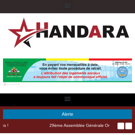
Alerte
29ème Assemblée Générale Ordinaire de l’Union Nyèsigiso : L’encours total des dépôts des membres passé de 18 milliards en 2024 à 21 milliards en 2025