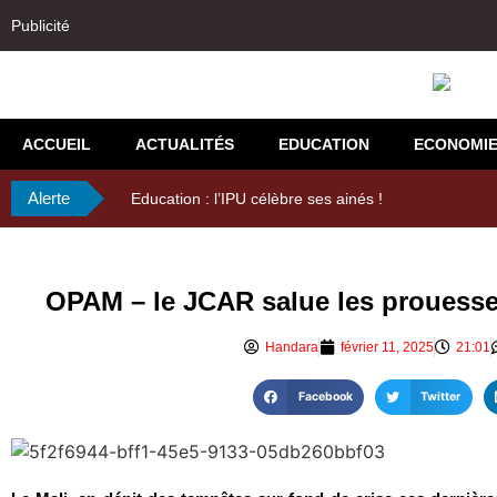
Publicité
ACCUEIL
ACTUALITÉS
EDUCATION
ECONOMI
Alerte
Education : l’IPU célèbre ses ainés !
OPAM – le JCAR salue les prouesses
Handara
février 11, 2025
21:01
Facebook
Twitter