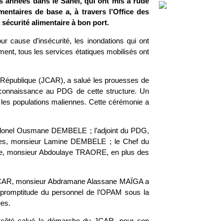
es années dans le Sahel, qui ont mis à rude
mentaires de base a, à travers l’Office des
sécurité alimentaire à bon port.
r cause d’insécurité, les inondations qui ont
nt, tous les services étatiques mobilisés ont
a République (JCAR), a salué les prouesses de
reconnaissance au PDG de cette structure. Un
les populations maliennes. Cette cérémonie a
 Colonel Ousmane DEMBELE ; l’adjoint du PDG,
es, monsieur Lamine DEMBELE ; le Chef du
ique, monsieur Abdoulaye TRAORE, en plus des
du JCAR, monsieur Abdramane Alassane MAÏGA a
la promptitude du personnel de l’OPAM sous la
ées.
ôté salué la démarche du JCAR, pour son