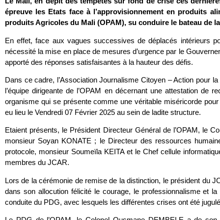
Le Mali, en dépit des tempêtes sur fond de crise ces dernièr
épreuve les Etats face à l’approvisionnement en produits ali
produits Agricoles du Mali (OPAM), su conduire le bateau de la 
En effet, face aux vagues successives de déplacés intérieurs pou
nécessité la mise en place de mesures d’urgence par le Gouverneme
apporté des réponses satisfaisantes à la hauteur des défis.
Dans ce cadre, l’Association Journalisme Citoyen – Action pour l
l’équipe dirigeante de l’OPAM en décernant une attestation de 
organisme qui se présente comme une véritable miséricorde pour 
eu lieu le Vendredi 07 Février 2025 au sein de ladite structure.
Etaient présents, le Président Directeur Général de l’OPAM, le
monsieur Soyan KONATE ; le Directeur des ressources humain
protocole, monsieur Soumeïla KEITA et le Chef cellule informat
membres du JCAR.
Lors de la cérémonie de remise de la distinction, le président 
dans son allocution félicité le courage, le professionnalisme et 
conduite du PDG, avec lesquels les différentes crises ont été jugul
Le PDG de l’OPAM, le Colonel Ousmane DEMBELE a de son c