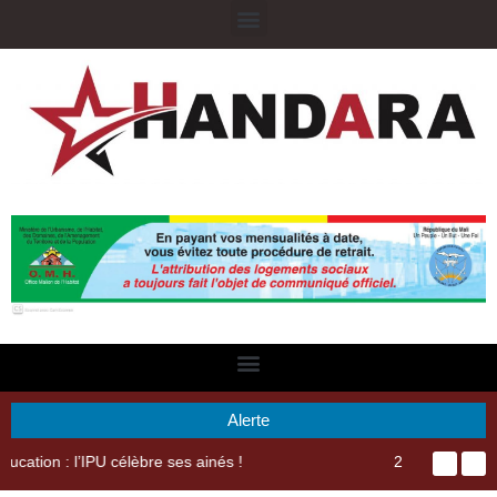
Alerte
29ème Assemblée Générale Ordinaire de l’Union Nyèsigiso : L’encours total des dépôts des membres passé de 18 milliards en 2024 à 21 milliards en 2025