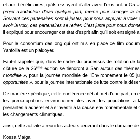
et aux bénéficiaires, qu’ils essayent d’aller avec l’existant.
« On a
projet d’adduction d’eau quelque part, même pour changer la tête
Souvent ces partenaires sont là justes pour nous appuyer à voler d
avoir la voix, ces partenaires se retirer. C’est juste pour nous donne
il expliqué pour encourager cet état d’esprit afin qu’il soit enseigné 
Pour le consortium des ong qui ont mis en place ce film docume
Yanfolila est un plaidoyer.
Faut-il rappeler que, dans le cadre du processus de rotation de l
ème
clôture de la 26
édition se tiendront à San autour des thèmes
mondiale »,
pour la journée mondiale de l’Environnement le 05 j
opportunités »,
pour la journée internationale de lutte contre la déser
De manière spécifique, cette conférence débat met d’une part, en 
les préoccupations environnementales avec les populations à la 
prenantes à adhérer et à s’investir à la cause environnementale et d
les changements climatiques.
ainsi, cette activité a réuni les acteurs œuvrant dans le domaine de
Kossa Maïga