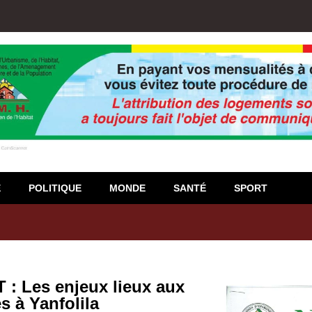
E
POLITIQUE
MONDE
SANTÉ
SPORT
igiso : L’encours total des dépôts des membres passé de 18 milliards
 Les enjeux lieux aux
 à Yanfolila