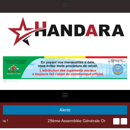
Alerte
29ème Assemblée Générale Ordinaire de l’Union Nyèsigiso : L’encours total des dépôts des membres passé de 18 milliards en 2024 à 21 milliards en 2025