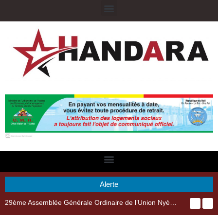
Alerte
29ème Assemblée Générale Ordinaire de l’Union Nyèsigiso : L’encours total des dépôts des membres passé de 18 milliards en 2024 à 21 milliards en 2025