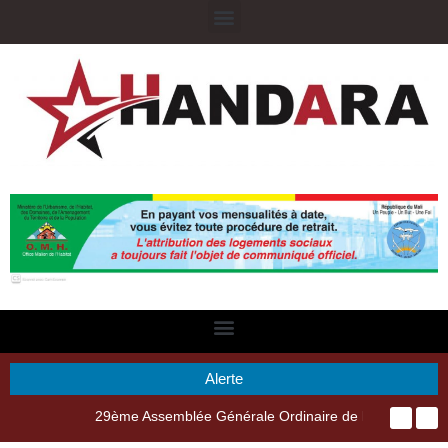
Alerte
29ème Assemblée Générale Ordinaire de l’Union Nyèsigiso : L’encours total des dépôts des membres passé de 18 milliards en 2024 à 21 milliards en 2025