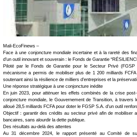
Mali-EcoFinews –
Face à une conjoncture mondiale incertaine et à la rareté des fina
d’un outil innovant et souverain : le Fonds de Garantie “RÉSILIENC
Piloté par le Fonds de Garantie pour le Secteur Privé (FGSP S.
mécanisme a permis de mobiliser plus de 1 200 milliards FCFA
soutenant ainsi la résilience de milliers d’entreprises et la préserv
Une réponse stratégique à une conjoncture inédite
En juin 2023, pour atténuer les effets combinés de la crise po
conjoncture mondiale, le Gouvernement de Transition, à travers 
alloué 28,5 milliards FCFA pour doter le FGSP S.A. d’un outil renf
Objectif : garantir des crédits au secteur privé afin de mobilise
bancaires, sans alourdir la dette publique.
Des résultats au-delà des attentes
Au 31 décembre 2024, le rapport présenté au Comité de suiv