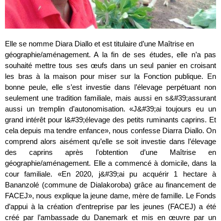
Elle se nomme Diara Diallo et est titulaire d’une Maîtrise en
géographie/aménagement. A la fin de ses études, elle n’a pas
souhaité mettre tous ses œufs dans un seul panier en croisant
les bras à la maison pour miser sur la Fonction publique. En
bonne peule, elle s’est investie dans l’élevage perpétuant non
seulement une tradition familiale, mais aussi en s&#39;assurant
aussi un tremplin d’autonomisation. «J&#39;ai toujours eu un
grand intérêt pour l&#39;élevage des petits ruminants caprins. Et
cela depuis ma tendre enfance», nous confesse Diarra Diallo. On
comprend alors aisément qu’elle se soit investie dans l’élevage
des caprins après l’obtention d’une Maîtrise en
géographie/aménagement. Elle a commencé à domicile, dans la
cour familiale. «En 2020, j&#39;ai pu acquérir 1 hectare à
Bananzolé (commune de Dialakoroba) grâce au financement de
FACEJ», nous explique la jeune dame, mère de famille. Le Fonds
d’appui à la création d’entreprise par les jeunes (FACEJ) a été
créé par l’ambassade du Danemark et mis en œuvre par un