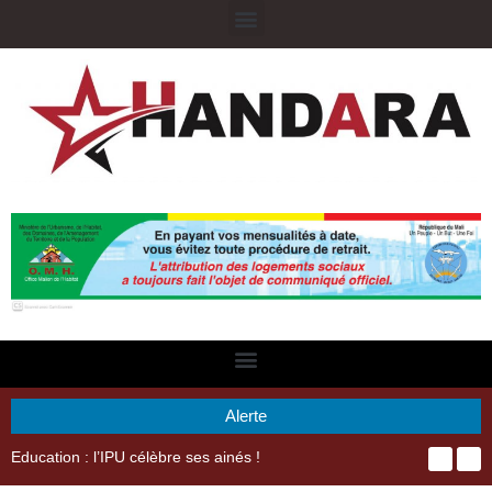
Alerte
29ème Assemblée Générale Ordinaire de l’Union Nyèsigiso : L’encours total des dépôts des membres passé de 18 milliards en 2024 à 21 milliards en 2025