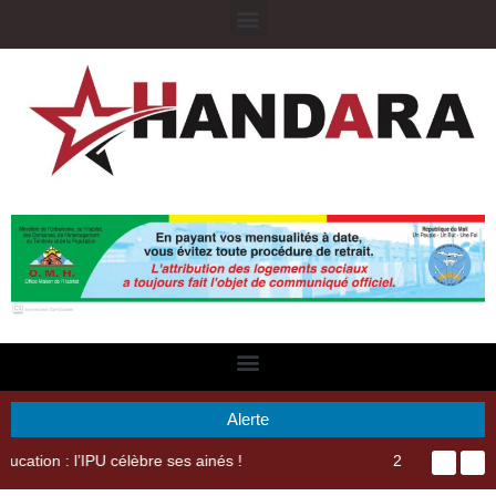
Alerte
29ème Assemblée Générale Ordinaire de l’Union Nyèsigiso : L’encours total des dépôts des membres passé de 18 milliards en 2024 à 21 milliards en 2025