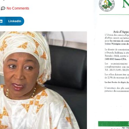
1
No Comments
LinkedIn