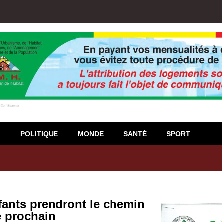
E
POLITIQUE
MONDE
SANTÉ
SPORT
igiso : L’encours total des dépôts des membres passé de 18 milliards
nts prendront le chemin
e prochain