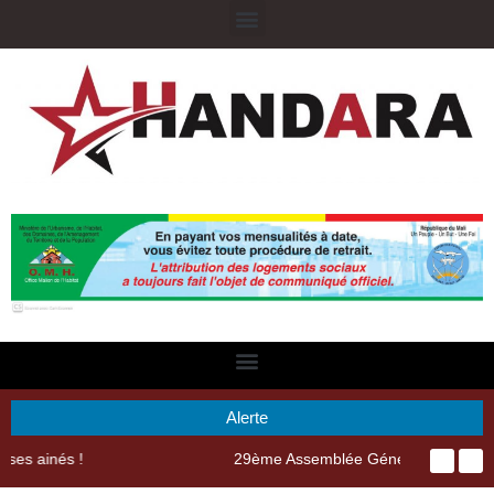
Alerte
29ème Assemblée Générale Ordinaire de l’Union Nyèsigiso : L’encours total des dépôts des membres passé de 18 milliards en 2024 à 21 milliards en 2025