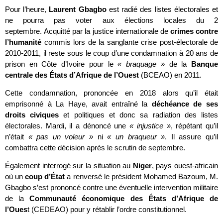
Pour l’heure,
Laurent Gbagbo
est radié des listes électorales et
ne pourra pas voter aux élections locales du 2
septembre. Acquitté par la justice internationale de
crimes contre
l’humanité
commis lors de la sanglante crise post-électorale de
2010-2011, il reste sous le coup d’une condamnation à 20 ans de
prison en Côte d’Ivoire pour le
« braquage »
de la
Banque
centrale des États d’Afrique de l’Ouest
(BCEAO) en 2011.
Cette condamnation, prononcée en 2018 alors qu’il était
emprisonné à La Haye, avait entraîné la
déchéance de ses
droits civiques
et politiques et donc sa radiation des listes
électorales. Mardi, il a dénoncé une
« injustice »
, répétant qu’il
n’était
« pas un voleur »
ni
« un braqueur »
. Il assure qu’il
combattra cette décision après le scrutin de septembre.
Également interrogé sur la situation au
Niger
, pays ouest-africain
où un
coup d’État
a renversé le président Mohamed Bazoum, M.
Gbagbo s’est prononcé contre une éventuelle intervention militaire
de la
Communauté économique des États d’Afrique de
l’Oues
t (CEDEAO) pour y rétablir l’ordre constitutionnel.