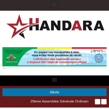
Alerte
29ème Assemblée Générale Ordinaire de l’Union Nyèsigiso : L’encours total des dépôts des membres passé de 18 milliards en 2024 à 21 milliards en 2025