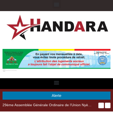
Alerte
29ème Assemblée Générale Ordinaire de l’Union Nyèsigiso : L’encours total des dépôts des membres passé de 18 milliards en 2024 à 21 milliards en 2025