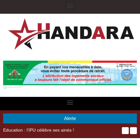
Alerte
29ème Assemblée Générale Ordinaire de l’Union Nyèsigiso : L’encours total des dépôts des membres passé de 18 milliards en 2024 à 21 milliards en 2025