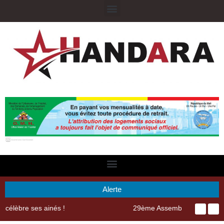
Alerte
29ème Assemblée Générale Ordinaire de l’Union Nyèsigiso : L’encours total des dépôts des membres passé de 18 milliards en 2024 à 21 milliards en 2025