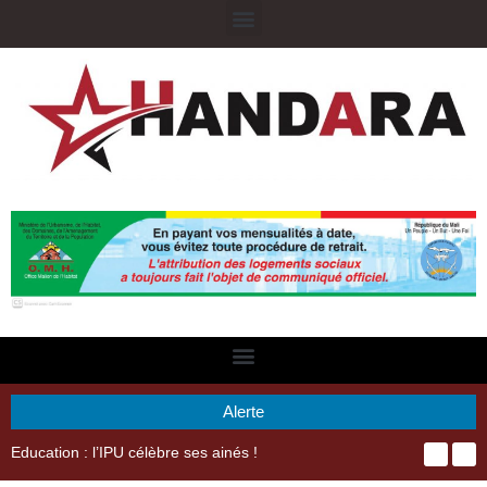
Alerte
29ème Assemblée Générale Ordinaire de l’Union Nyèsigiso : L’encours total des dépôts des membres passé de 18 milliards en 2024 à 21 milliards en 2025