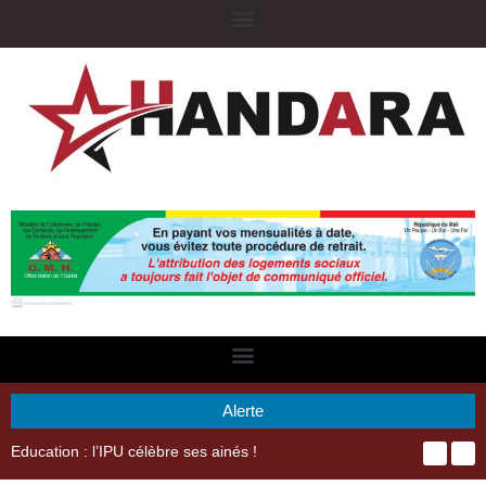
Alerte
29ème Assemblée Générale Ordinaire de l’Union Nyèsigiso : L’encours total des dépôts des membres passé de 18 milliards en 2024 à 21 milliards en 2025