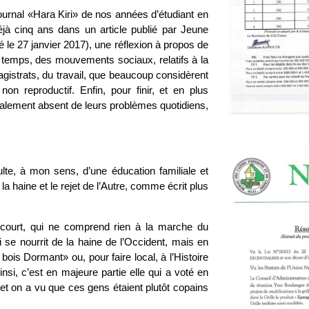
urnal «Hara Kiri» de nos années d’étudiant en
déjà cinq ans dans un article publié par Jeune
ié le 27 janvier 2017), une réflexion à propos de
 temps, des mouvements sociaux, relatifs à la
magistrats, du travail, que beaucoup considèrent
on reproductif. Enfin, pour finir, et en plus
alement absent de leurs problèmes quotidiens,
ulte, à mon sens, d’une éducation familiale et
la haine et le rejet de l’Autre, comme écrit plus
t court, qui ne comprend rien à la marche du
i se nourrit de la haine de l’Occident, mais en
 bois Dormant» ou, pour faire local, à l’Histoire
nsi, c’est en majeure partie elle qui a voté en
 et on a vu que ces gens étaient plutôt copains