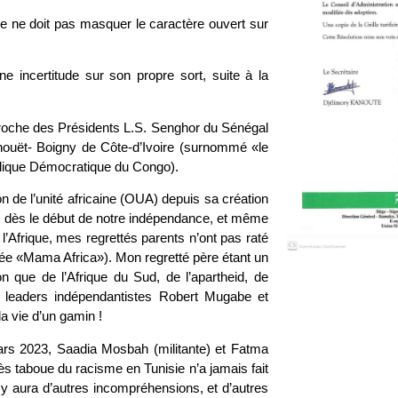
e ne doit pas masquer le caractère ouvert sur
ne incertitude sur son propre sort, suite à la
s proche des Présidents L.S. Senghor du Sénégal
phouët- Boigny de Côte-d’Ivoire (surnommé «le
blique Démocratique du Congo).
n de l’unité africaine (OUA) depuis sa création
ns, dès le début de notre indépendance, et même
l’Afrique, mes regrettés parents n’ont pas raté
e «Mama Africa»). Mon regretté père étant un
on que de l’Afrique du Sud, de l’apartheid, de
 leaders indépendantistes Robert Mugabe et
a vie d’un gamin !
ars 2023, Saadia Mosbah (militante) et Fatma
ès taboue du racisme en Tunisie n’a jamais fait
il y aura d’autres incompréhensions, et d’autres