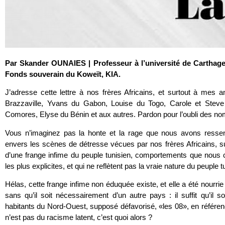
Par Skander OUNAIES |
Professeur à l’université de Carthag
Fonds souverain du Koweït, KIA.
J’adresse cette lettre à nos frères Africains, et surtout à mes 
Brazzaville, Yvans du Gabon, Louise du Togo, Carole et Stev
Comores, Elyse du Bénin et aux autres. Pardon pour l’oubli des no
Vous n’imaginez pas la honte et la rage que nous avons ressenti
envers les scènes de détresse vécues par nos frères Africains, 
d’une frange infime du peuple tunisien, comportements que nous
les plus explicites, et qui ne reflètent pas la vraie nature du peuple t
Hélas, cette frange infime non éduquée existe, et elle a été nourrie d
sans qu’il soit nécessairement d’un autre pays : il suffit qu’il s
habitants du Nord-Ouest, supposé défavorisé, «les 08», en référence
n’est pas du racisme latent, c’est quoi alors ?