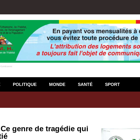
E
POLITIQUE
MONDE
SANTÉ
SPORT
igiso : L’encours total des dépôts des membres passé de 18 milliards
: Ce genre de tragédie qui
tié