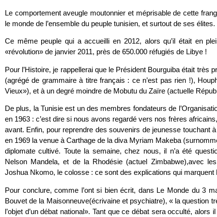
Le comportement aveugle moutonnier et méprisable de cette frang
le monde de l’ensemble du peuple tunisien, et surtout de ses élites.
Ce même peuple qui a accueilli en 2012, alors qu’il était en plei
«révolution» de janvier 2011, près de 650.000 réfugiés de Libye !
Pour l’Histoire, je rappellerai que le Président Bourguiba était trè
(agrégé de grammaire à titre français : ce n’est pas rien !), Hou
Vieux»), et à un degré moindre de Mobutu du Zaïre (actuelle Répu
De plus, la Tunisie est un des membres fondateurs de l’Organisatio
en 1963 : c’est dire si nous avons regardé vers nos frères africai
avant. Enfin, pour reprendre des souvenirs de jeunesse touchant à 
en 1969 la venue à Carthage de la diva Myriam Makeba (surnommé
diplomate cultivé. Toute la semaine, chez nous, il n’a été questi
Nelson Mandela, et de la Rhodésie (actuel Zimbabwe),avec les
Joshua Nkomo, le colosse : ce sont des explications qui marquent l
Pour conclure, comme l’ont si bien écrit, dans Le Monde du 3 m
Bouvet de la Maisonneuve(écrivaine et psychiatre), « la question tr
l’objet d’un débat national». Tant que ce débat sera occulté, alors 