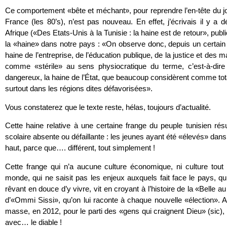
Ce comportement «bête et méchant», pour reprendre l’en-tête du jo
France (les 80’s), n’est pas nouveau. En effet, j’écrivais il y a 
Afrique («Des Etats-Unis à la Tunisie : la haine est de retour», publ
la «haine» dans notre pays : «On observe donc, depuis un certain
haine de l’entreprise, de l’éducation publique, de la justice et des 
comme «stérile» au sens physiocratique du terme, c’est-à-dire n
dangereux, la haine de l’État, que beaucoup considèrent comme tot
surtout dans les régions dites défavorisées».
Vous constaterez que le texte reste, hélas, toujours d’actualité.
Cette haine relative à une certaine frange du peuple tunisien rés
scolaire absente ou défaillante : les jeunes ayant été «élevés» dans 
haut, parce que…. différent, tout simplement !
Cette frange qui n’a aucune culture économique, ni culture tou
monde, qui ne saisit pas les enjeux auxquels fait face le pays, qu
rêvant en douce d’y vivre, vit en croyant à l’histoire de la «Belle au
d’«Ommi Sissi», qu’on lui raconte à chaque nouvelle «élection». Ai
masse, en 2012, pour le parti des «gens qui craignent Dieu» (sic),
avec… le diable !