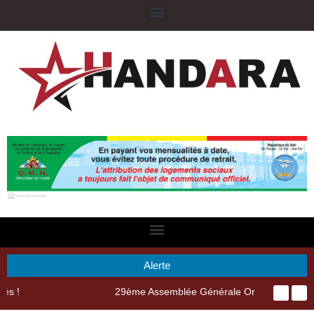
Alerte
29ème Assemblée Générale Ordinaire de l’Union Nyèsigiso : L’encours total des dépôts des membres passé de 18 milliards en 2024 à 21 milliards en 2025