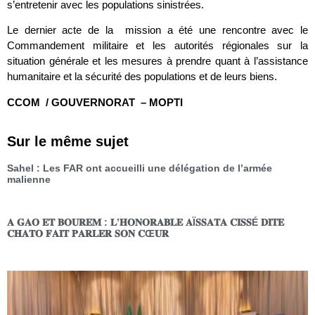
s’entretenir avec les populations sinistrées.
Le dernier acte de la mission a été une rencontre avec le
Commandement militaire et les autorités régionales sur la
situation générale et les mesures à prendre quant à l’assistance
humanitaire et la sécurité des populations et de leurs biens.
CCOM / GOUVERNORAT – MOPTI
Sur le même sujet
Sahel : Les FAR ont accueilli une délégation de l’armée
malienne
𝐀 𝐆𝐀𝐎 𝐄𝐓 𝐁𝐎𝐔𝐑𝐄𝐌 : 𝐋’𝐇𝐎𝐍𝐎𝐑𝐀𝐁𝐋𝐄 𝐀Ï𝐒𝐒𝐀𝐓𝐀 𝐂𝐈𝐒𝐒É 𝐃𝐈𝐓𝐄
𝐂𝐇𝐀𝐓𝐎 𝐅𝐀𝐈𝐓 𝐏𝐀𝐑𝐋𝐄𝐑 𝐒𝐎𝐍 𝐂Œ𝐔𝐑