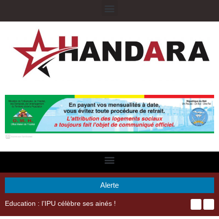
Alerte
29ème Assemblée Générale Ordinaire de l’Union Nyèsigiso : L’encours total des dépôts des membres passé de 18 milliards en 2024 à 21 milliards en 2025