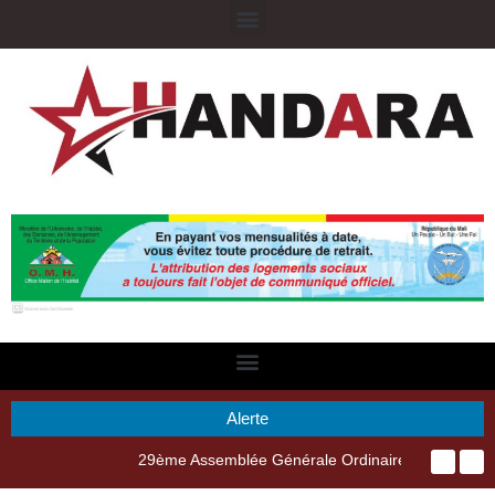
Alerte
29ème Assemblée Générale Ordinaire de l’Union Nyèsigiso : L’encours total des dépôts des membres passé de 18 milliards en 2024 à 21 milliards en 2025