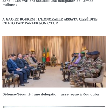
Sahel : Les FAR ont accueilli une délégation de l’armée
malienne
𝐀 𝐆𝐀𝐎 𝐄𝐓 𝐁𝐎𝐔𝐑𝐄𝐌 : 𝐋’𝐇𝐎𝐍𝐎𝐑𝐀𝐁𝐋𝐄 𝐀Ï𝐒𝐒𝐀𝐓𝐀 𝐂𝐈𝐒𝐒É 𝐃𝐈𝐓𝐄
𝐂𝐇𝐀𝐓𝐎 𝐅𝐀𝐈𝐓 𝐏𝐀𝐑𝐋𝐄𝐑 𝐒𝐎𝐍 𝐂Œ𝐔𝐑
Défense-Sécurité : une délégation russe reçue à Koulouba