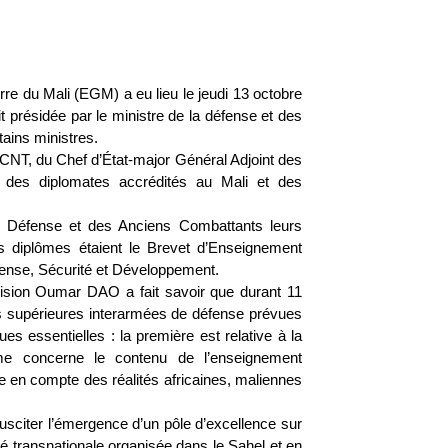
re du Mali (EGM) a eu lieu le jeudi 13 octobre
t présidée par le ministre de la défense et des
ains ministres.
NT, du Chef d’État-major Général Adjoint des
 des diplomates accrédités au Mali et des
la Défense et des Anciens Combattants leurs
es diplômes étaient le Brevet d’Enseignement
fense, Sécurité et Développement.
ision Oumar DAO a fait savoir que durant 11
des supérieures interarmées de défense prévues
 essentielles : la première est relative à la
me concerne le contenu de l’enseignement
rise en compte des réalités africaines, maliennes
sciter l’émergence d’un pôle d’excellence sur
ité transnationale organisée dans le Sahel et en