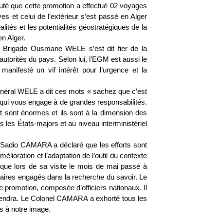
jouté que cette promotion a effectué 02 voyages
es et celui de l’extérieur s’est passé en Alger
lités et les potentialités géostratégiques de la
en Alger.
e Brigade Ousmane WELE s’est dit fier de la
 autorités du pays. Selon lui, l’EGM est aussi le
anifesté un vif intérêt pour l’urgence et la
énéral WELE a dit ces mots « sachez que c’est
t qui vous engage à de grandes responsabilités.
ent sont énormes et ils sont à la dimension des
les États-majors et au niveau interministériel
l Sadio CAMARA a déclaré que les efforts sont
lioration et l’adaptation de l’outil du contexte
té que lors de sa visite le mois de mai passé à
giaires engagés dans la recherche du savoir. Le
ère promotion, composée d’officiers nationaux. Il
tiendra. Le Colonel CAMARA a exhorté tous les
s à notre image.