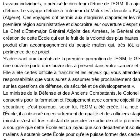
travaux individuels, a précisé le directeur d’étude de l’EGM. Il a a
d’étude. Le voyage d’étude à l’intérieur du Mali s’est déroulé à Kay
(Algérie). Ces voyages ont permis aux stagiaires d’apprécier les réa
première région administrative et d’accroitre leur ouverture d’esprit 
Le Chef d’État-major Général Adjoint des Armées, le Général d
création de cette École qui est le fruit de la volonté des plus hautes
produit d’un accompagnement du peuple malien qui, très tôt, a m
pertinence de ce projet.
S’adressant aux lauréats de la première promotion de l’EGM, le G
une nouvelle porte qui s’ouvre dès à présent dans votre carrière e
Elle a été certes difficile à franchir et les enjeux qui vous attend
responsabilités que vous aurez à assumer très prochainement dans 
sur les questions de défense, de sécurité et de développement ».
Le ministre de la Défense et des Anciens Combattants, le Colone
consentis pour la formation et l’équipement avec comme objectif l’amé
sécuritaire, c’est pourquoi, selon lui, l’EGM a été créée. Il a no
l’École, il a observé un encadrement de qualité et des officiers sta
ministre s’est dit très satisfait de présider la sortie de cette premi
a souligné que cette École est un joyau que son département sou
maliens à soutenir cette École pour qu’elle puisse former des cadre