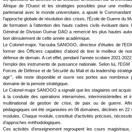
Afrique de l’Ouest et les stratégies possibles pour une meilleu
partenariat avec le monde universitaire, a ajouté le Commandant 
l’approche globale de résolution des crises, l’École de Guerre du 
de formation à l’attention des hauts cadres civils évoluant dans 
Général de Division Oumar DAO a remercié les plus hautes autori
bon déroulement de cette année académique.
Le Colonel-major, Yacouba SANOGO, directeur d’études de l’EGM 
former des Officiers capables d’abord de tirer le meilleur de n
défense de demain. A cet effet, pendant l’année scolaire 2021-2022,
l’emploi des instruments de puissance nationale. Selon lui, l’EGM 
Forces de Défense et de Sécurité du Mali et du leadership stratégiq
agir’’, elle reste disponible et ouvre ses portes aux nombreux 
domaine de la pensée stratégique.
Le Colonel-major SANOGO a signalé que les stagiaires ont acquis d
à la conduite des opérations interarmées, interministérielles et 
multinational de gestion de crise, de paix ou de guerre. Afi
pédagogiques ont été organisées en 06 domaines, déclinés en 22 
modules. Chaque module, constitué d’activités précises, nécessite
d’approches méthodologiques.
Ces activités d’enseignement regroupent les cours magistraux, 