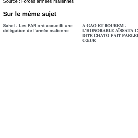
Source : Forces armées maliennes
Sur le même sujet
Sahel : Les FAR ont accueilli une
𝐀 𝐆𝐀𝐎 𝐄𝐓 𝐁𝐎𝐔𝐑𝐄𝐌 :
délégation de l’armée malienne
𝐋’𝐇𝐎𝐍𝐎𝐑𝐀𝐁𝐋𝐄 𝐀Ï𝐒𝐒𝐀𝐓𝐀 𝐂
𝐃𝐈𝐓𝐄 𝐂𝐇𝐀𝐓𝐎 𝐅𝐀𝐈𝐓 𝐏𝐀𝐑𝐋𝐄
𝐂Œ𝐔𝐑