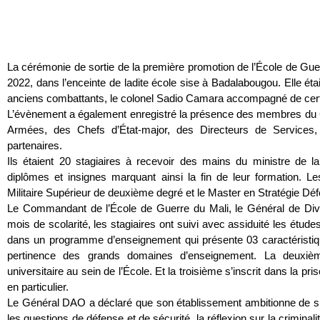
La cérémonie de sortie de la première promotion de l’École de Guer
2022, dans l’enceinte de ladite école sise à Badalabougou. Elle étai
anciens combattants, le colonel Sadio Camara accompagné de cert
L’évènement a également enregistré la présence des membres du C
Armées, des Chefs d’État-major, des Directeurs de Services,
partenaires.
Ils étaient 20 stagiaires à recevoir des mains du ministre de 
diplômes et insignes marquant ainsi la fin de leur formation. L
Militaire Supérieur de deuxième degré et le Master en Stratégie Dé
Le Commandant de l’École de Guerre du Mali, le Général de Div
mois de scolarité, les stagiaires ont suivi avec assiduité les étu
dans un programme d’enseignement qui présente 03 caractéristiques
pertinence des grands domaines d’enseignement. La deuxiè
universitaire au sein de l’École. Et la troisième s’inscrit dans la p
en particulier.
Le Général DAO a déclaré que son établissement ambitionne de su
les questions de défense et de sécurité, la réflexion sur la criminal