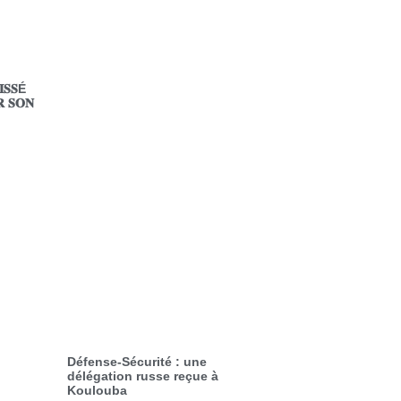
𝐈𝐒𝐒É
𝐑 𝐒𝐎𝐍
Défense-Sécurité : une
délégation russe reçue à
Koulouba