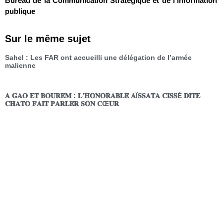
Bureau de la Communication Stratégique et de l’information
publique
Sur le même sujet
Sahel : Les FAR ont accueilli une délégation de l’armée
malienne
𝐀 𝐆𝐀𝐎 𝐄𝐓 𝐁𝐎𝐔𝐑𝐄𝐌 : 𝐋’𝐇𝐎𝐍𝐎𝐑𝐀𝐁𝐋𝐄 𝐀Ï𝐒𝐒𝐀𝐓𝐀 𝐂𝐈𝐒𝐒É 𝐃𝐈𝐓𝐄
𝐂𝐇𝐀𝐓𝐎 𝐅𝐀𝐈𝐓 𝐏𝐀𝐑𝐋𝐄𝐑 𝐒𝐎𝐍 𝐂Œ𝐔𝐑