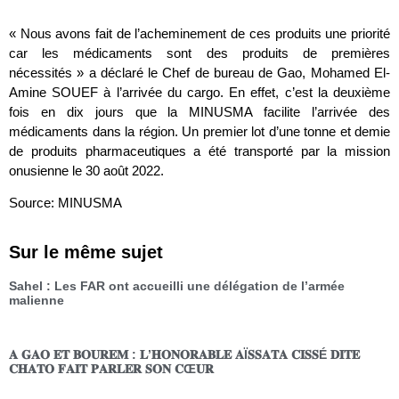
« Nous avons fait de l’acheminement de ces produits une priorité
car les médicaments sont des produits de premières
nécessités » a déclaré le Chef de bureau de Gao, Mohamed El-
Amine SOUEF à l’arrivée du cargo. En effet, c’est la deuxième
fois en dix jours que la MINUSMA facilite l’arrivée des
médicaments dans la région. Un premier lot d’une tonne et demie
de produits pharmaceutiques a été transporté par la mission
onusienne le 30 août 2022.
Source: MINUSMA
Sur le même sujet
Sahel : Les FAR ont accueilli une délégation de l’armée
malienne
𝐀 𝐆𝐀𝐎 𝐄𝐓 𝐁𝐎𝐔𝐑𝐄𝐌 : 𝐋’𝐇𝐎𝐍𝐎𝐑𝐀𝐁𝐋𝐄 𝐀Ï𝐒𝐒𝐀𝐓𝐀 𝐂𝐈𝐒𝐒É 𝐃𝐈𝐓𝐄
𝐂𝐇𝐀𝐓𝐎 𝐅𝐀𝐈𝐓 𝐏𝐀𝐑𝐋𝐄𝐑 𝐒𝐎𝐍 𝐂Œ𝐔𝐑