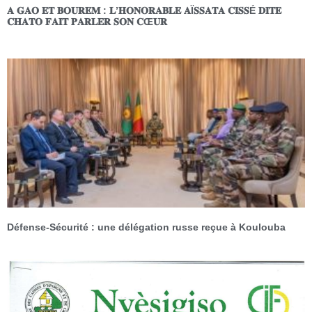
𝐀 𝐆𝐀𝐎 𝐄𝐓 𝐁𝐎𝐔𝐑𝐄𝐌 : 𝐋’𝐇𝐎𝐍𝐎𝐑𝐀𝐁𝐋𝐄 𝐀Ï𝐒𝐒𝐀𝐓𝐀 𝐂𝐈𝐒𝐒É 𝐃𝐈𝐓𝐄
𝐂𝐇𝐀𝐓𝐎 𝐅𝐀𝐈𝐓 𝐏𝐀𝐑𝐋𝐄𝐑 𝐒𝐎𝐍 𝐂Œ𝐔𝐑
Défense-Sécurité : une délégation russe reçue à Koulouba