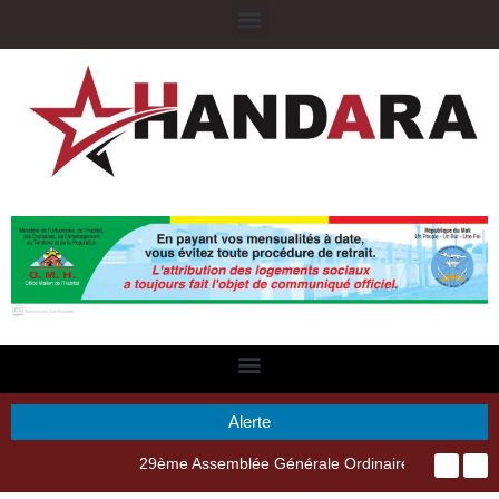
Alerte
29ème Assemblée Générale Ordinaire de l’Union Nyèsigiso : L’encours total des dépôts des membres passé de 18 milliards en 2024 à 21 milliards en 2025