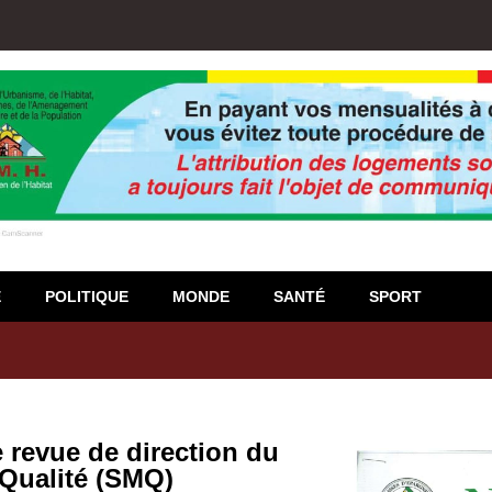
E
POLITIQUE
MONDE
SANTÉ
SPORT
lée Générale Ordinaire de l’Union Nyèsigiso : L’encours total des dé
 revue de direction du
Qualité (SMQ)