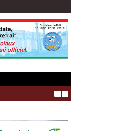
pôts des membres passé de 18 milliards en 2024 à 21 milliards en 202