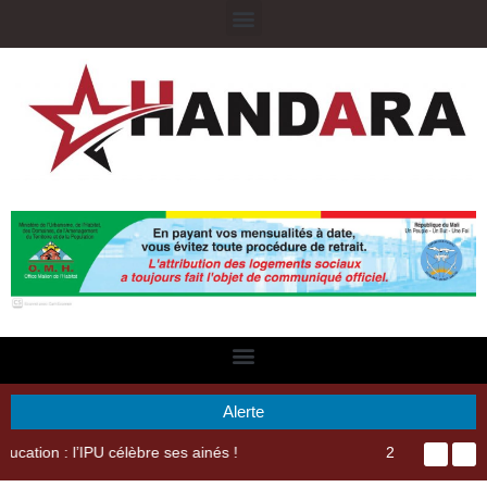
Alerte
29ème Assemblée Générale Ordinaire de l’Union Nyèsigiso : L’encours total des dépôts des membres passé de 18 milliards en 2024 à 21 milliards en 2025