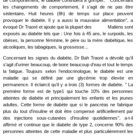
de comportement, le diabète continuera à grimper
. ‘’
Concernant
les changements de comportement, il s’agit de ne pas être
sédentaire, Huit heures (8h) de temps sur place peuvent
provoquer le diabète. Il y a aussi la mauvaise alimentation’’, a
évoqué Dr Traoré et ajoute que la plupart des Maliens sont
exposés au diabète tels que : Une fois à 45 ans, le surpoids, les
obèses, la personne féminine, le père ou la mère diabétique, les
alcooliques, les tabagiques, la grossesse…
Concernant les signes du diabète, Dr Bah Traoré a dévoilé qu’il
s’agit d’uriner beaucoup, de boire beaucoup d’eau et tout le temps
la fatigue. Toujours selon l’endocrinologue, le diabète est une
maladie qui se définit par une glycémie trop élevée en
permanence. Il éclaircit qu’il y a trois (3) formes de diabète. ‘’ La
première forme est de type1 qui touche 10% des personnes
atteintes de diabète et principalement les enfants et les jeunes
adultes. Cette forme de diabète que si le pancréas ne fabrique
plus du tout d’insuline et doit être compensé artificiellement par
des injections sous-cutanées d’insuline quotidiennes’’, a-t-il
affirmé et continue que le diabète de type 2, concerne 90% des
personnes atteintes de cette maladie et plus particulièrement les