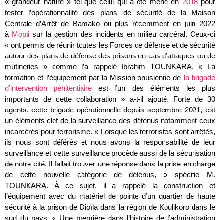
« grandeur nature » tel que celui qui a été mené en
2018
pour
tester l’opérationnalité des plans de sécurité de la Maison
Centrale d’Arrêt de Bamako ou plus récemment en juin 2022
à
Mopti
sur la gestion des incidents en milieu carcéral. Ceux-ci
« ont permis de réunir toutes les Forces de défense et de sécurité
autour des plans de défense des prisons en cas d’attaques ou de
mutineries » comme l’a rappelé Ibrahim TOUNKARA. « La
formation et l’équipement par la Mission onusienne de
la brigade
d’intervention pénitentiaire
est l’un des éléments les plus
importants de cette collaboration » a-t-il ajouté. Forte de 30
agents, cette brigade opérationnelle depuis septembre 2021, est
un éléments clef de la surveillance des détenus notamment ceux
incarcérés pour terrorisme. « Lorsque les terroristes sont arrêtés,
ils nous sont déférés et nous avons la responsabilité de leur
surveillance et cette surveillance procède aussi de la sécurisation
de notre cité. Il fallait trouver une réponse dans la prise en charge
de cette nouvelle catégorie de détenus, » spécifie M.
TOUNKARA. À ce sujet, il a rappelé la construction et
l’équipement avec du matériel de pointe d’un quartier de haute
sécurité à la prison de Dioïla dans la région de Koulikoro dans le
sud du pays. « Une première dans l’histoire de l’administration