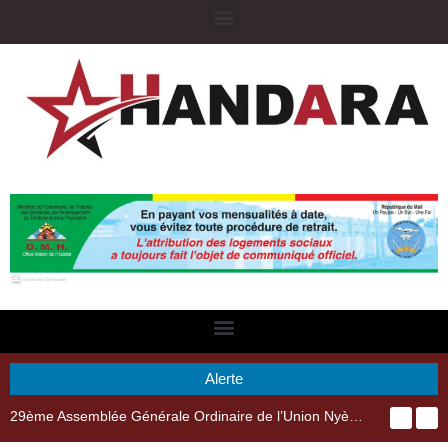
Alerte
29ème Assemblée Générale Ordinaire de l’Union Nyèsigiso : L’encours total des dépôts des membres passé de 18 milliards en 2024 à 21 milliards en 2025