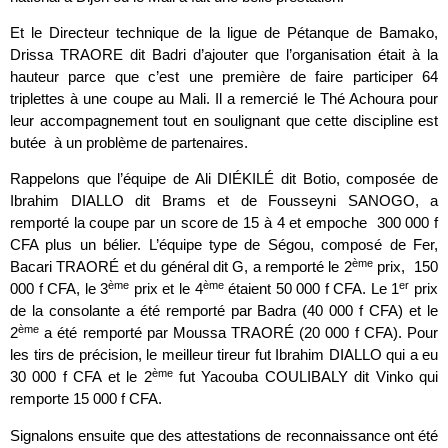
Et le Directeur technique de la ligue de Pétanque de Bamako,
Drissa TRAORE dit Badri d’ajouter que l’organisation était à la
hauteur parce que c’est une première de faire participer 64
triplettes à une coupe au Mali. Il a remercié le Thé Achoura pour
leur accompagnement tout en soulignant que cette discipline est
butée à un problème de partenaires.
Rappelons que l’équipe de Ali DIÉKILÉ dit Botio, composée de
Ibrahim DIALLO dit Brams et de Fousseyni SANOGO, a
remporté la coupe par un score de 15 à 4 et empoche 300 000 f
CFA plus un bélier. L’équipe type de Ségou, composé de Fer,
ème
Bacari TRAORÉ et du général dit G, a remporté le 2
prix, 150
ème
ème
er
000 f CFA, le 3
prix et le 4
étaient 50 000 f CFA. Le 1
prix
de la consolante a été remporté par Badra (40 000 f CFA) et le
ème
2
a été remporté par Moussa TRAORÉ (20 000 f CFA). Pour
les tirs de précision, le meilleur tireur fut Ibrahim DIALLO qui a eu
ème
30 000 f CFA et le 2
fut Yacouba COULIBALY dit Vinko qui
remporte 15 000 f CFA.
Signalons ensuite que des attestations de reconnaissance ont été