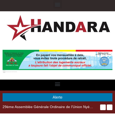
Alerte
29ème Assemblée Générale Ordinaire de l’Union Nyèsigiso : L’encours total des dépôts des membres passé de 18 milliards en 2024 à 21 milliards en 2025