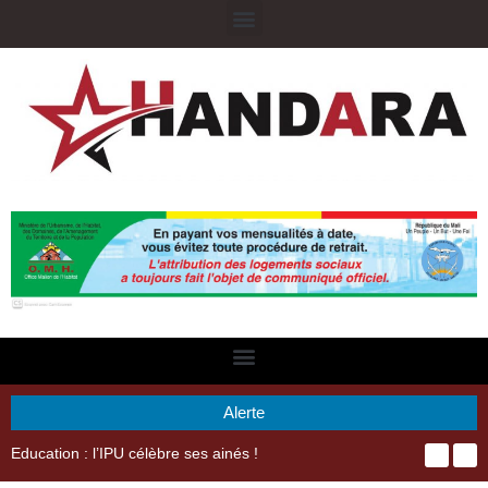
Alerte
29ème Assemblée Générale Ordinaire de l’Union Nyèsigiso : L’encours total des dépôts des membres passé de 18 milliards en 2024 à 21 milliards en 2025