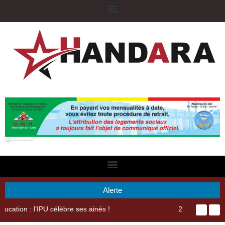
Alerte
29ème Assemblée Générale Ordinaire de l’Union Nyèsigiso : L’encours total des dépôts des membres passé de 18 milliards en 2024 à 21 milliards en 2025