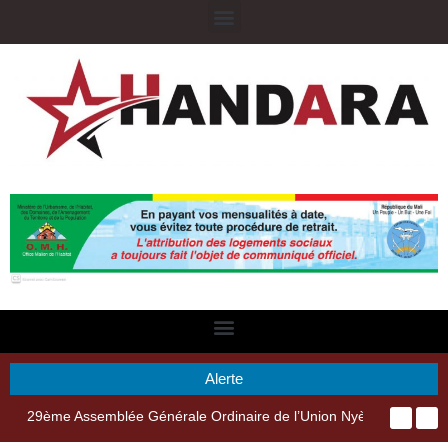
Alerte
29ème Assemblée Générale Ordinaire de l’Union Nyèsigiso : L’encours total des dépôts des membres passé de 18 milliards en 2024 à 21 milliards en 2025